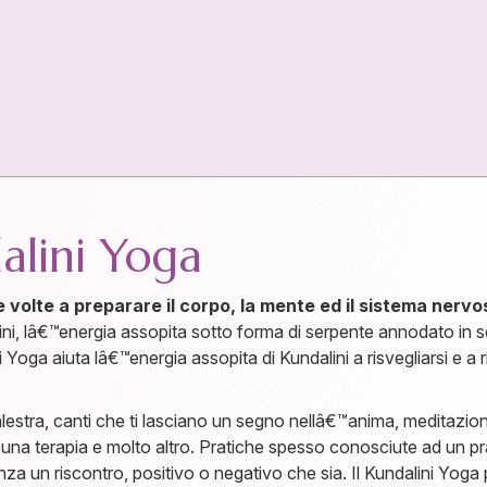
alini Yoga
e volte a preparare il corpo, la mente ed il sistema ner
lini, lâ€™energia assopita sotto forma di serpente annodato in se
ni Yoga aiuta lâ€™energia assopita di Kundalini a risvegliarsi e 
alestra, canti che ti lasciano un segno nellâ€™anima, meditazioni
na terapia e molto altro. Pratiche spesso conosciute ad un pr
un riscontro, positivo o negativo che sia. Il Kundalini Yoga po