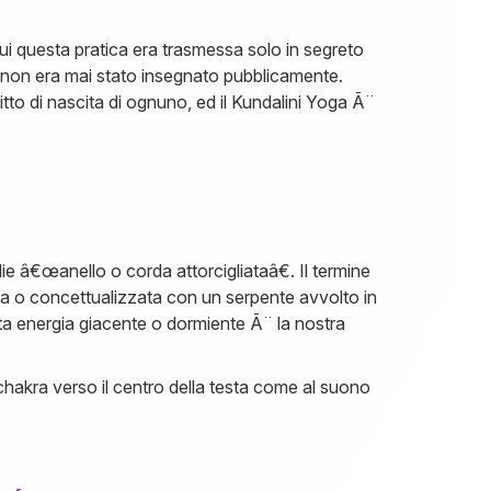
ui questa pratica era trasmessa solo in segreto
oga non era mai stato insegnato pubblicamente.
tto di nascita di ognuno, ed il Kundalini Yoga Ã¨
 â€œanello o corda attorcigliataâ€. Il termine
ta o concettualizzata con un serpente avvolto in
sta energia giacente o dormiente Ã¨ la nostra
 chakra verso il centro della testa come al suono