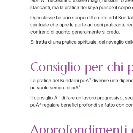
Non Ã¨ necessario essere magri, flessibili, o av
stancanti, ma la pratica dei kriya pulisce il corpo
Ogni classe ha uno scopo differente ed il Kundali
spirituale che apre le porte ad ogni praticante 
contrario di quanto generalmente si creda.
Si tratta di una pratica spirituale, del risvegli
Consiglio per chi 
La pratica del Kundalini puÃ² divenire una dipen
ne vuole sempre di piÃ¹.
Il consiglio Ã¨ di fare un lavoro progressivo, se
puÃ² regalare benefici profondi se fatto con c
Approfondimenti c