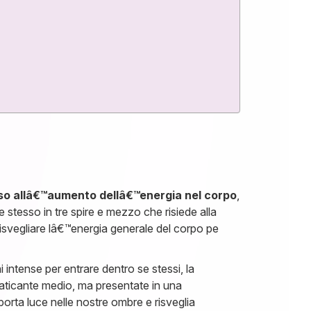
voso allâ€™aumento dellâ€™energia nel corpo
,
 stesso in tre spire e mezzo che risiede alla
a risvegliare lâ€™energia generale del corpo pe
 intense per entrare dentro se stessi, la
aticante medio, ma presentate in una
rta luce nelle nostre ombre e risveglia