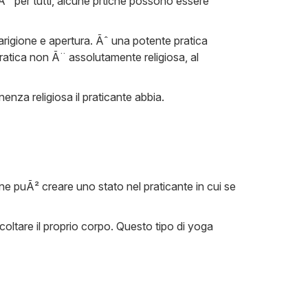
Ã¨ per tutti, alcune prtiche possono essere
uarigione e apertura. Ãˆ una potente pratica
ratica non Ã¨ assolutamente religiosa, al
enza religiosa il praticante abbia.
ne puÃ² creare uno stato nel praticante in cui se
coltare il proprio corpo. Questo tipo di yoga