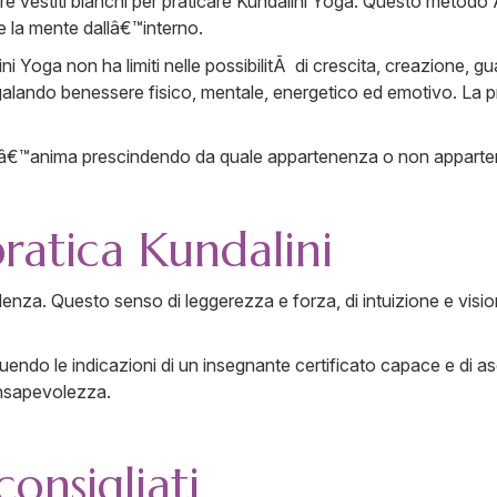
ere vestiti bianchi per praticare Kundalini Yoga. Questo metodo 
 e la mente dallâ€™interno.
ni Yoga non ha limiti nelle possibilitÃ di crescita, creazione, g
regalando benessere fisico, mentale, energetico ed emotivo. La p
o dellâ€™anima prescindendo da quale appartenenza o non apparten
pratica Kundalini
denza. Questo senso di leggerezza e forza, di intuizione e visio
guendo le indicazioni di un insegnante certificato capace e di as
onsapevolezza.
onsigliati