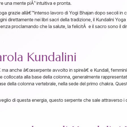
e una mente piÃ¹ intuitiva e pronta.
ga grazie allâ€™intenso lavoro di Yogi Bhajan dopo secoli in c
gini direttamente nei libri sacri della tradizione, il Kundalini Y
a proclamando che la salute, la felicitÃ e il sacro sono il diri
arola Kundalini
ma anche â€œserpente avvolto in spireâ€ e Kundali, femminilie
le collocata alla base della colonna, generalmente rappresenta
base della colonna vertebrale, nella sede del primo chakra. Que
isveglio di questa energia, questo serpente che sale attraverso i