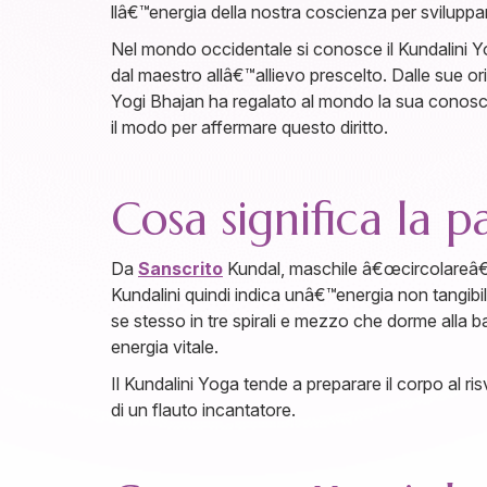
llâ€™energia della nostra coscienza per sviluppar
Nel mondo occidentale si conosce il Kundalini Yo
dal maestro allâ€™allievo prescelto. Dalle sue ori
Yogi Bhajan ha regalato al mondo la sua conoscenz
il modo per affermare questo diritto.
Cosa significa la p
Da
Sanscrito
Kundal, maschile â€œcircolareâ€ 
Kundalini quindi indica unâ€™energia non tangibi
se stesso in tre spirali e mezzo che dorme alla 
energia vitale.
Il Kundalini Yoga tende a preparare il corpo al r
di un flauto incantatore.