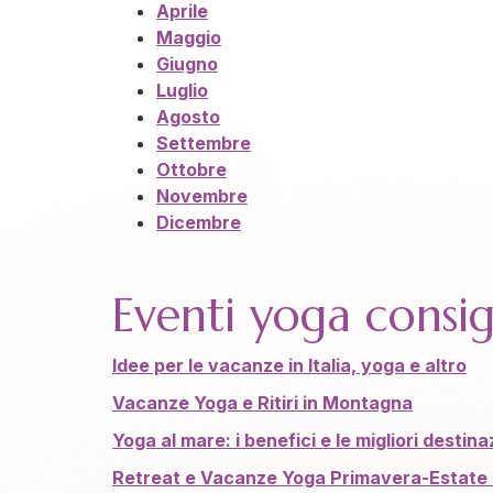
Aprile
Maggio
Giugno
Luglio
Agosto
Settembre
Ottobre
Novembre
Dicembre
Eventi yoga consigl
Idee per le vacanze in Italia, yoga e altro
Vacanze Yoga e Ritiri in Montagna
Yoga al mare: i benefici e le migliori destinaz
Retreat e Vacanze Yoga Primavera-Estate