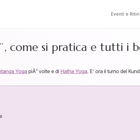
Eventi e Ritiri
, come si pratica e tutti i b
htanga Yoga
piÃ¹ volte e di
Hatha Yoga
. E’ ora il turno del Kun
ga