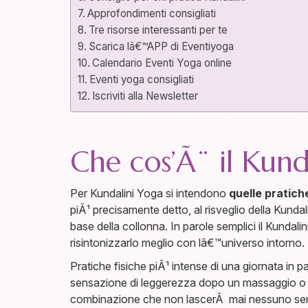
Approfondimenti consigliati
Tre risorse interessanti per te
Scarica lâ€™APP di Eventiyoga
Calendario Eventi Yoga online
Eventi yoga consigliati
Iscriviti alla Newsletter
Che cos’Ã¨ il Kund
Per Kundalini Yoga si intendono
quelle pratich
piÃ¹ precisamente detto, al risveglio della Kunda
base della collonna. In parole semplici il Kundali
risintonizzarlo meglio con lâ€™universo intorno.
Pratiche fisiche piÃ¹ intense di una giornata in p
sensazione di leggerezza dopo un massaggio o u
combinazione che non lascerÃ mai nessuno senza 