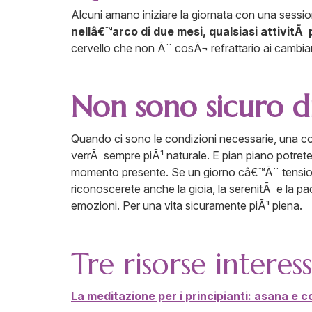
Alcuni amano iniziare la giornata con una session
nellâ€™arco di due mesi, qualsiasi attivitÃ
cervello che non Ã¨ cosÃ¬ refrattario ai cambiam
Non sono sicuro d
Quando ci sono le condizioni necessarie, una c
verrÃ sempre piÃ¹ naturale. E pian piano potrete
momento presente. Se un giorno câ€™Ã¨ tensione,
riconoscerete anche la gioia, la serenitÃ e la
emozioni. Per una vita sicuramente piÃ¹ piena.
Tre risorse interes
La meditazione per i principianti: asana e con