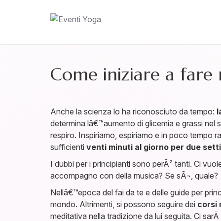
Come iniziare a fare
Anche la scienza lo ha riconosciuto da tempo:
l
determina lâ€™aumento di glicemia e grassi nel
respiro. Inspiriamo, espiriamo e in poco tempo r
sufficienti
venti minuti al giorno per due set
I dubbi per i principianti sono perÃ² tanti. Ci 
accompagno con della musica? Se sÃ¬, quale?
Nellâ€™epoca del fai da te e delle guide per princi
mondo. Altrimenti, si possono seguire dei
corsi 
meditativa nella tradizione da lui seguita. Ci sa