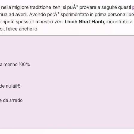
nella migliore tradizione zen, si puÃ² provare a seguire questi
ntinua ad averli. Avendo perÃ² sperimentato in prima persona i ben
e ripete spesso il maestro zen
Thich Nhat Hanh
, incontrato a 
oi, felice anche io.
ana merino 100%
de nullaâ€¦
e da arredo