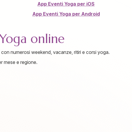
App Eventi Yoga per iOS
App Eventi Yoga per Android
 Yoga online
e con numerosi weekend, vacanze, ritiri e corsi yoga.
per mese e regione.