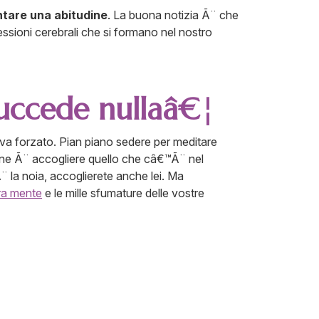
ntare una abitudine
. La buona notizia Ã¨ che
ssioni cerebrali che si formano nel nostro
succede nullaâ€¦
va forzato. Pian piano sedere per meditare
ione Ã¨ accogliere quello che câ€™Ã¨ nel
 la noia, accoglierete anche lei. Ma
ra mente
e le mille sfumature delle vostre