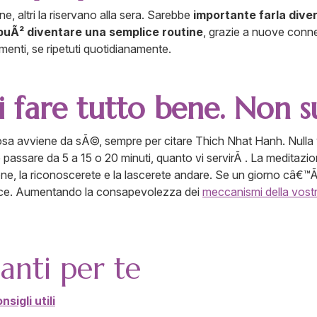
e, altri la riservano alla sera. Sarebbe
importante farla dive
 puÃ² diventare una semplice routine
, grazie a nuove conne
enti, se ripetuti quotidianamente.
i fare tutto bene. Non 
osa avviene da sÃ©, sempre per citare Thich Nhat Hanh. Nulla 
 passare da 5 a 15 o 20 minuti, quanto vi servirÃ . La meditaz
 la riconoscerete e la lascerete andare. Se un giorno câ€™Ã¨
 pace. Aumentando la consapevolezza dei
meccanismi della vost
santi per te
sigli utili