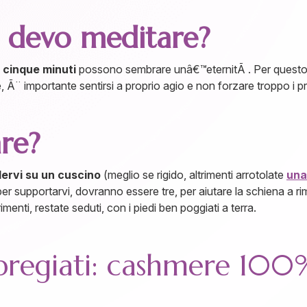
 devo meditare?
e
cinque minuti
possono sembrare unâ€™eternitÃ . Per questo no
Ã¨ importante sentirsi a proprio agio e non forzare troppo i prop
re?
ervi su un cuscino
(meglio se rigido, altrimenti arrotolate
una
per supportarvi, dovranno essere tre, per aiutare la schiena a ri
trimenti, restate seduti, con i piedi ben poggiati a terra.
 pregiati: cashmere 100