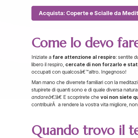
Acquista: Coperte e Scialle da Medita
Come lo devo far
Iniziate a
fare attenzione al respiro
: sentite 
libero il respiro,
cercate di non forzarlo e stat
occupati con qualcosâ€™altro. Ingegnoso!
Man mano che diverrete familiari con la meditazio
stupirete di quanti sono e di quale diversa natu
andareâ€¦
â€ E scoprirete che
voi non siete q
contribuirÃ a rendere la vostra vita migliore, no
Quando trovo il 