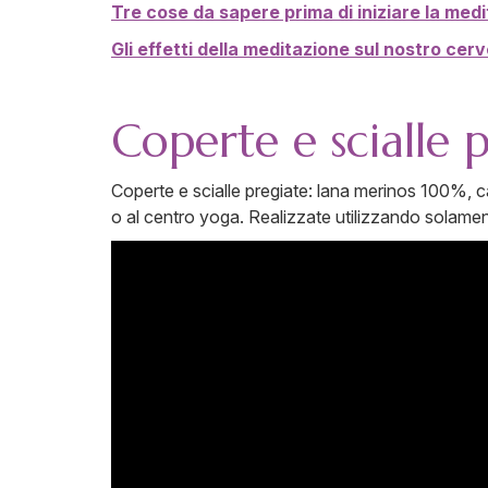
Tre cose da sapere prima di iniziare la med
Gli effetti della meditazione sul nostro cerv
Coperte e scialle 
Coperte e scialle pregiate: lana merinos 100%, 
o al centro yoga. Realizzate utilizzando solamente 