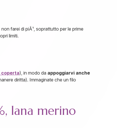
n farei di piÃ¹, soprattutto per le prime
ri limiti.
 coperta
), in modo da
appoggiarvi anche
manere diritta). Immaginate che un filo
%, lana merino