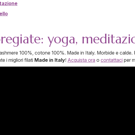
itazione
ello
pregiate: yoga, meditaz
cashmere 100%, cotone 100%. Made in Italy. Morbide e calde. R
i migliori filati
Made in Italy
!
Acquista ora
o
contattaci
per m