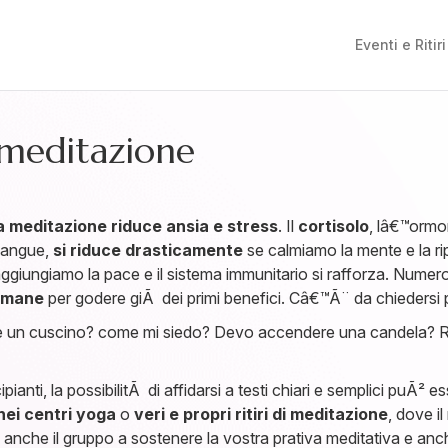
Eventi e Ritiri
 meditazione
a meditazione riduce ansia e stress
. Il
cortisolo
, lâ€™ormo
 sangue,
si riduce drasticamente
se calmiamo la mente e la rip
aggiungiamo la pace e il sistema immunitario si rafforza. Nume
timane
per godere giÃ dei primi benefici. Câ€™Ã¨ da chiedersi 
vuole un cuscino? come mi siedo? Devo accendere una candela? Re
pianti, la possibilitÃ di affidarsi a testi chiari e semplici puÃ² 
nei centri yoga
o
veri e propri ritiri di meditazione
, dove i
rÃ anche il gruppo a sostenere la vostra prativa meditativa e a