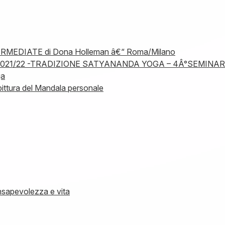
TERMEDIATE di Dona Holleman â€“ Roma/Milano
2021/22 -TRADIZIONE SATYANANDA YOGA – 4Â°SEMINA
ga
tura del Mandala personale
nsapevolezza e vita