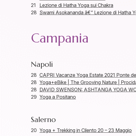
21
Lezione di Hatha Yoga sui Chakra
28
Swami Asokananda â€“ Lezione di Hatha Yog
Campania
Napoli
28
CAPRI Vacanze Yoga Estate 2021 Ponte del
28
Yoga+eBike | The Grooving Nature | Procid
28
DAVID SWENSON: ASHTANGA YOGA WOR
29
Yoga a Positano
Salerno
20
Yoga + Trekking in Cilento 20 – 23 Maggio