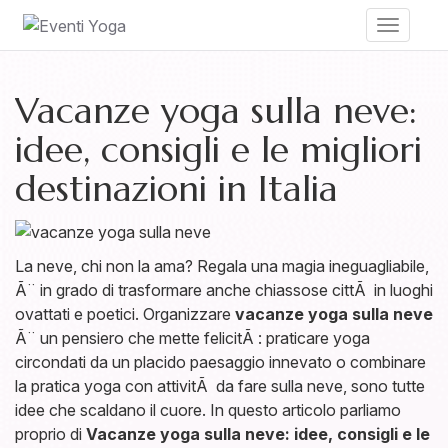
Toggle
navigati
Vacanze yoga sulla neve:
idee, consigli e le migliori
destinazioni in Italia
La neve, chi non la ama? Regala una magia ineguagliabile,
Ã¨ in grado di trasformare anche chiassose cittÃ in luoghi
ovattati e poetici. Organizzare
vacanze yoga sulla neve
Ã¨ un pensiero che mette felicitÃ : praticare yoga
circondati da un placido paesaggio innevato o combinare
la pratica yoga con attivitÃ da fare sulla neve, sono tutte
idee che scaldano il cuore. In questo articolo parliamo
proprio di
Vacanze yoga sulla neve: idee, consigli e
le