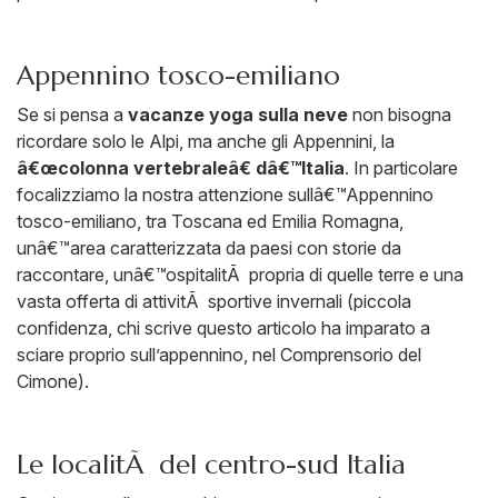
Appennino tosco-emiliano
Se si pensa a
vacanze yoga sulla neve
non bisogna
ricordare solo le Alpi, ma anche gli Appennini, la
â€œcolonna vertebraleâ€ dâ€™Italia
. In particolare
focalizziamo la nostra attenzione sullâ€™Appennino
tosco-emiliano, tra Toscana ed Emilia Romagna,
unâ€™area caratterizzata da paesi con storie da
raccontare, unâ€™ospitalitÃ propria di quelle terre e una
vasta offerta di attivitÃ sportive invernali (piccola
confidenza, chi scrive questo articolo ha imparato a
sciare proprio sull’appennino, nel Comprensorio del
Cimone).
Le localitÃ del centro-sud Italia