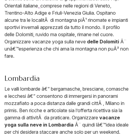
Orientali italiane
,
comprese nelle regioni di Veneto,
Trentino-Alto Adige e Friuli-Venezia Giulia. Ospitano
alcune tra le localitÃ di montagna piÃ¹ rinomate e impianti
sportivi invernali apprezzati da tutto il mondo. Il profilo
delle Dolomiti, ruvido ma ospitale, rimane nel cuore.
Organizzare vacanze yoga sulla neve
delle Dolomiti
Ã¨
unâ€™esperienza che chi ama la montagna non puÃ² non
fare.
Lombardia
Le valli lombarde â€“ bergamasche, bresciane, comasche
e lecchesi â€“ consentono di immergersi in panorami
mozzafiato a poca distanza dalle grandi cittÃ , Milano in
primis. Ben ricche e articolate sia l’offerta ricettiva sia la
gamma di attivitÃ da praticare. Organizzare
vacanze
yoga sulla neve in Lombardia
Ã¨ quindi lâ€™idea ideale
per chi desidera staccare anche solo per un weekend.