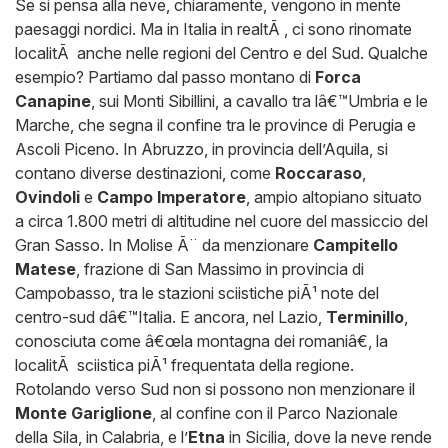
Se si pensa alla neve, chiaramente, vengono in mente
paesaggi nordici. Ma in Italia in realtÃ , ci sono rinomate
localitÃ anche nelle regioni del Centro e del Sud. Qualche
esempio? Partiamo dal passo montano di
Forca
Canapine
, sui Monti Sibillini, a cavallo tra lâ€™Umbria e le
Marche, che segna il confine tra le province di Perugia e
Ascoli Piceno. In Abruzzo, in provincia dell’Aquila, si
contano diverse destinazioni, come
Roccaraso
,
Ovindoli
e
Campo Imperatore
, ampio altopiano situato
a circa 1.800 metri di altitudine nel cuore del massiccio del
Gran Sasso. In Molise Ã¨ da menzionare
Campitello
Matese
, frazione di San Massimo in provincia di
Campobasso, tra le stazioni sciistiche piÃ¹ note del
centro-sud dâ€™Italia. E ancora, nel Lazio,
Terminillo
,
conosciuta come â€œla montagna dei romaniâ€, la
localitÃ sciistica piÃ¹ frequentata della regione.
Rotolando verso Sud non si possono non menzionare il
Monte Gariglione
, al confine con il Parco Nazionale
della Sila, in Calabria, e l’
Etna
in Sicilia, dove la neve rende