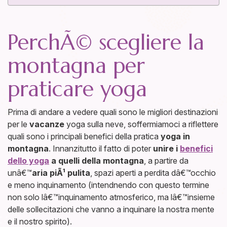
PerchÃ© scegliere la
montagna per
praticare yoga
Prima di andare a vedere quali sono le migliori destinazioni
per le
vacanze
yoga sulla neve, soffermiamoci a riflettere
quali sono i principali benefici della pratica
yoga in
montagna
. Innanzitutto il fatto di poter
unire i
benefici
dello yoga
a quelli della montagna
, a partire da
unâ€™
aria piÃ¹ pulita
, spazi aperti a perdita dâ€™occhio
e meno inquinamento (intendnendo con questo termine
non solo lâ€™inquinamento atmosferico, ma lâ€™insieme
delle sollecitazioni che vanno a inquinare la nostra mente
e il nostro spirito).