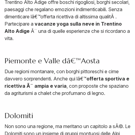
Trentino Alto Adige offre boschi rigogliosi, borghi secolari,
paesaggi che regalano emozioni indimenticabili. Senza
dimenticare lâ€™offerta ricettiva di altissima qualitÃ .
Partecipare a
vacanze yoga sulla neve in Trentino
Alto Adige
Ã¨ una di quelle esperienze che si ricordano a
vita.
Piemonte e Valle dâ€™Aosta
Due regioni montanare, con borghi pittoreschi e cime
davvero sorprendenti. Anche qui lâ€™
offerta sportiva e
ricettiva Ã¨ ampia e varia
, con proposte che spaziano
da agriturismi a chalet che profumano di legno.
Dolomiti
Non sono una regione, ma meritano un capitolo a sÃ©. Le
Dolomiti sono un insieme di gruppi montuosi delle Alpi