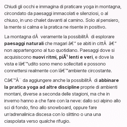
Chiudi gli occhi e immagina di praticare yoga in montagna,
circondato da paesaggi immacolati e silenziosi, o al
chiuso, in uno chalet davanti al camino. Solo al pensiero,
la mente si calma e la pratica ne risente in positivo.
La montagna dÃ veramente la possibilitÃ di esplorare
paesaggi naturali
che magari â€“ se abiti in cittÃ â€“
non appartengono al tuo quotidiano. Paesaggi dove si
acquisiscono
nuovi ritmi, piÃ¹ lenti e veri
, e dove la
vista e lâ€™udito sono meno sollecitati e possono
connettersi realmente con lâ€™ambiente circostante.
Câ€™Ã¨ da aggiungere anche la possibilitÃ di
abbinare
la pratica yoga ad altre discipline
proprie di ambienti
montani, diverse a seconda delle stagioni, ma che in
inverno hanno a che fare con la neve: dallo sci alpino allo
sci di fondo, fino allo snowboard, oppure fare
un’adrenalinica discesa con lo slittino o una una
ciaspolata verso qualche rifugio.