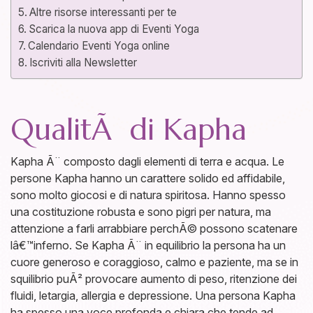
Altre risorse interessanti per te
Scarica la nuova app di Eventi Yoga
Calendario Eventi Yoga online
Iscriviti alla Newsletter
QualitÃ di Kapha
Kapha Ã¨ composto dagli elementi di terra e acqua. Le
persone Kapha hanno un carattere solido ed affidabile,
sono molto giocosi e di natura spiritosa. Hanno spesso
una costituzione robusta e sono pigri per natura, ma
attenzione a farli arrabbiare perchÃ© possono scatenare
lâ€™inferno. Se Kapha Ã¨ in equilibrio la persona ha un
cuore generoso e coraggioso, calmo e paziente, ma se in
squilibrio puÃ² provocare aumento di peso, ritenzione dei
fluidi, letargia, allergia e depressione. Una persona Kapha
ha spesso una voce profonda e chiara che tende ad