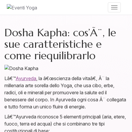
Toggle
navigati
Dosha Kapha: cos’Ã¨, le
sue caratteristiche e
come riequilibrarlo
Lâ€™
Ayurveda
, la â€œscienza della vitaâ€, Ã¨ la
millenaria arte sorella dello Yoga, che usa cibo, erbe,
radici, oli e minerali per promuovere la salute ed il
benessere del corpo. In Ayurveda ogni cosa Ã¨ collegata
e tutto forma un unico fluire di energie.
Lâ€™Ayurveda riconosce 5 elementi principali (aria, etere,
fuoco, terra ed acqua) che si combinano tre tipi
costituzionali di base: