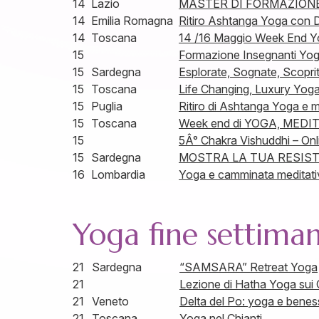
14
Lazio
MASTER DI FORMAZIONE
14
Emilia Romagna
Ritiro Ashtanga Yoga con 
14
Toscana
14 /16 Maggio Week End Yo
15
Formazione Insegnanti Yog
15
Sardegna
Esplorate, Sognate, Scopri
15
Toscana
Life Changing, Luxury Yoga
15
Puglia
Ritiro di Ashtanga Yoga e m
15
Toscana
Week end di YOGA, MEDI
15
5Â° Chakra Vishuddhi – Onl
15
Sardegna
MOSTRA LA TUA RESIST
16
Lombardia
Yoga e camminata meditati
Yoga fine settima
21
Sardegna
“SAMSARA” Retreat Yoga
21
Lezione di Hatha Yoga sui
21
Veneto
Delta del Po: yoga e benes
21
Toscana
Yoga nel Chianti