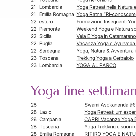
21
Lombardia
Yoga Retreat nella Natura 
21
Emilia Romagna
Yoga Ratna “Ri-conoscere e
22
estero
Formazione Insegnanti Yog
22
Piemonte
Weekend Yoga e Natura sopr
22
Sicilia
Vela E Yoga in Catamarano in
22
Puglia
Vacanza Yoga e Ayurveda n
22
Sardegna
Yoga, Natura & Avventura in 
23
Toscana
Trekking Yoga a Cerbaiolo
23
Lombardia
YOGA AL PARCO
Yoga fine settima
28
Swami Asokananda â€“ L
28
Lazio
Yoga Retreat: un’ espe
28
Campania
CAPRI Vacanze Yoga Es
28
Toscana
Yoga Trekking e suoni d
28
Emilia Romagna
RITIRO YOGA E NATU