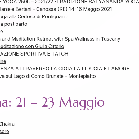
 YOGA 250h – 2021/22 -TRADIZIONE SATYANANDA YOGA
Daniele Bertani – Canossa (RE) 14-16 Maggio 2021
ga alla Certosa di Pontignano
a post parto
te
 and Meditation Retreat with Spa Wellness in Tuscany
editazione con Giulia Citterio
TAZIONE SPORTIVA E TAI CHI
ine
ENZA ATTRAVERSO LA GIOIA LA FIDUCIA E L’AMORE
va sul Lago di Como Brunate – Montepiatto
na: 21 – 23 Maggio
 Chakra
sere