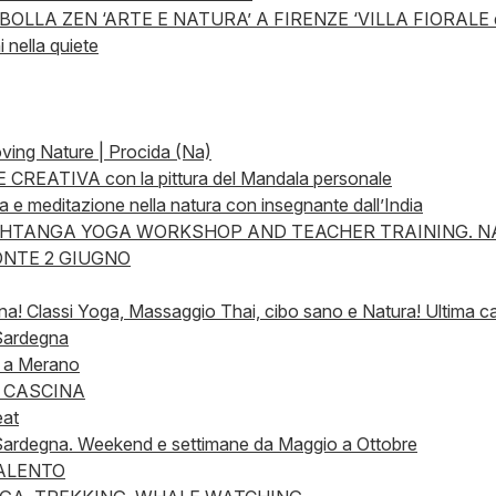
OLLA ZEN ‘ARTE E NATURA’ A FIRENZE ‘VILLA FIORALE d
 nella quiete
ing Nature | Procida (Na)
REATIVA con la pittura del Mandala personale
oga e meditazione nella natura con insegnante dall’India
HTANGA YOGA WORKSHOP AND TEACHER TRAINING. NAP
NTE 2 GIUGNO
! Classi Yoga, Massaggio Thai, cibo sano e Natura! Ultima cam
 Sardegna
 a Merano
N CASCINA
eat
Sardegna. Weekend e settimane da Maggio a Ottobre
ALENTO