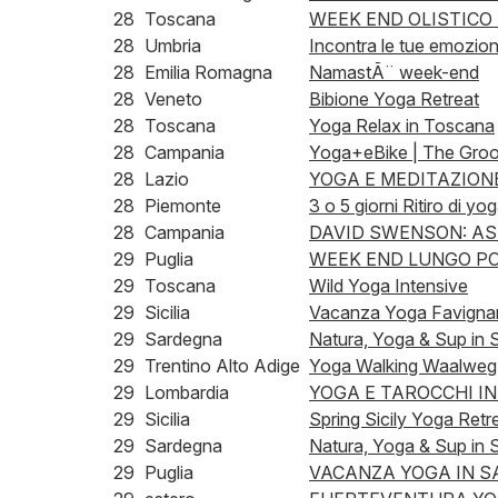
28
Toscana
WEEK END OLISTICO B
28
Umbria
Incontra le tue emozioni
28
Emilia Romagna
NamastÃ¨ week-end
28
Veneto
Bibione Yoga Retreat
28
Toscana
Yoga Relax in Toscana
28
Campania
Yoga+eBike | The Groov
28
Lazio
YOGA E MEDITAZIONE C
28
Piemonte
3 o 5 giorni Ritiro di y
28
Campania
DAVID SWENSON: AS
29
Puglia
WEEK END LUNGO PO
29
Toscana
Wild Yoga Intensive
29
Sicilia
Vacanza Yoga Favignana
29
Sardegna
Natura, Yoga & Sup in
29
Trentino Alto Adige
Yoga Walking Waalweg
29
Lombardia
YOGA E TAROCCHI I
29
Sicilia
Spring Sicily Yoga Retr
29
Sardegna
Natura, Yoga & Sup in 
29
Puglia
VACANZA YOGA IN S