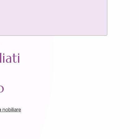
iati
o
 nobiliare