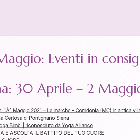
ggio: Eventi in consigl
na: 30 Aprile – 2 Maggi
l 1Â° Maggio 2021 – Le marche – Corridonia (MC) in antica villa
la Certosa di Pontignano Siena
ga Bimbi | riconosciuto da Yoga Alliance
A E ASCOLTA IL BATTITO DEL TUO CUORE