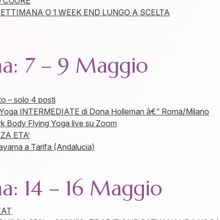
O CUORE
SETTIMANA O 1 WEEK END LUNGO A SCELTA
na: 7 – 9 Maggio
o – solo 4 posti
d Yoga INTERMEDIATE di Dona Holleman â€“ Roma/Milano
ark Body Flying Yoga live su Zoom
ZA ETA’
ayama a Tarifa (Andalucia)
na: 14 – 16 Maggio
EAT