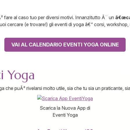
Ã² fare al caso tuo per diversi motivi. Innanzitutto Ã¨ un
â€œcat
 cercare (e trovare!) gli eventi di yoga â€“ corsi, workshop, rit
VAI AL CALENDARIO EVENTI YOGA ONLINE
ti Yoga
ga che puÃ² rivelarsi molto utile, sia che tu sia un praticante, s
Scarica la Nuova App di
Eventi Yoga