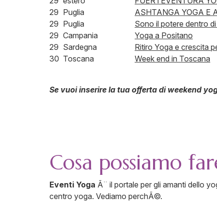
29
estero
FUERTEVENTURA YO
29
Puglia
ASHTANGA YOGA E A
29
Puglia
Sono il potere dentro di
29
Campania
Yoga a Positano
29
Sardegna
Ritiro Yoga e crescita p
30
Toscana
Week end in Toscana
S
e vuoi inserire la tua offerta di weekend yo
Cosa possiamo far
Eventi Yoga
Ã¨ il portale per gli amanti dello yo
centro yoga. Vediamo perchÃ©.