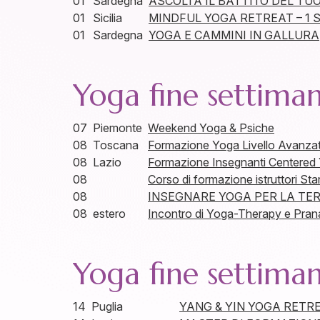
01
Sardegna
ASCOLTA IL BATTITO DEL TU
01
Sicilia
MINDFUL YOGA RETREAT – 1 
01
Sardegna
YOGA E CAMMINI IN GALLURA
Yoga fine settima
07
Piemonte
Weekend Yoga & Psiche
08
Toscana
Formazione Yoga Livello Avanzat
08
Lazio
Formazione Insegnanti Centere
08
Corso di formazione istruttori St
08
INSEGNARE YOGA PER LA TER
08
estero
Incontro di Yoga-Therapy e Pran
Yoga fine settima
14
Puglia
YANG & YIN YOGA RETR