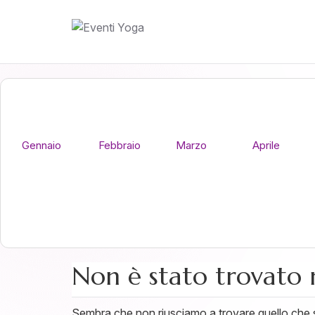
Gennaio
Febbraio
Marzo
Aprile
Non è stato trovato 
Sembra che non riusciamo a trovare quello che st