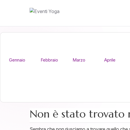
Gennaio
Febbraio
Marzo
Aprile
Non è stato trovato 
Sembra che non riusciamo a trovare quello che st