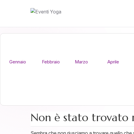
Gennaio
Febbraio
Marzo
Aprile
Non è stato trovato 
Sembra che non riusciamo a trovare quello che st