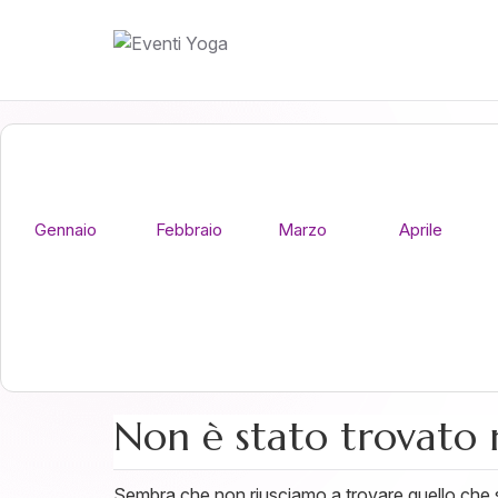
Gennaio
Febbraio
Marzo
Aprile
Non è stato trovato 
Sembra che non riusciamo a trovare quello che st