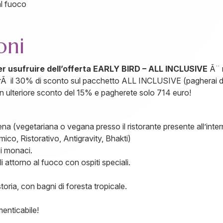
al fuoco
oni
er usufruire dell’offerta EARLY BIRD – ALL INCLUSIVE
Ã¨ 
ffrirÃ il 30% di sconto sul pacchetto ALL INCLUSIVE (pagherai
 un ulteriore sconto del 15% e pagherete solo 714 euro!
 (vegetariana o vegana presso il ristorante presente all’inter
ico, Ristorativo, Antigravity, Bhakti)
i monaci.
 attorno al fuoco con ospiti speciali.
storia, con bagni di foresta tropicale.
menticabile!