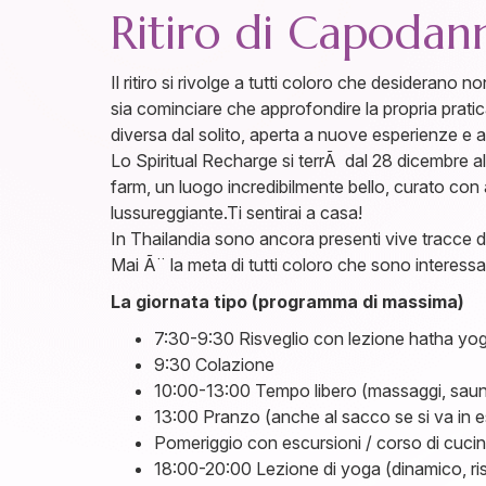
Ritiro di Capodann
Il ritiro si rivolge a tutti coloro che desiderano
sia cominciare che approfondire la propria pratica
diversa dal solito, aperta a nuove esperienze e a i
Lo Spiritual Recharge si terrÃ dal 28 dicembre al 
farm, un luogo incredibilmente bello, curato co
lussureggiante.Ti sentirai a casa!
In Thailandia sono ancora presenti vive tracce de
Mai Ã¨ la meta di tutti coloro che sono interessat
La giornata tipo (programma di massima)
7:30-9:30 Risveglio con lezione hatha yoga
9:30 Colazione
10:00-13:00 Tempo libero (massaggi, saun
13:00 Pranzo (anche al sacco se si va in 
Pomeriggio con escursioni / corso di cuci
18:00-20:00 Lezione di yoga (dinamico, ris