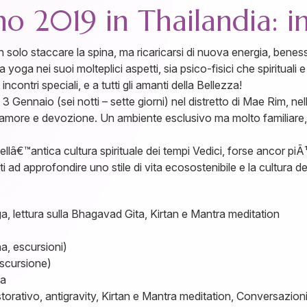
o 2019 in Thailandia: in
 non solo staccare la spina, ma ricaricarsi di nuova energia, ben
 yoga nei suoi molteplici aspetti, sia psico-fisici che spiritual
ncontri speciali, e a tutti gli amanti della Bellezza!
3 Gennaio (sei notti – sette giorni) nel distretto di Mae Rim, n
n amore e devozione. Un ambiente esclusivo ma molto familiare,
llâ€™antica cultura spirituale dei tempi Vedici, forse ancor piÃ¹
i ad approfondire uno stile di vita ecosostenibile e la cultura d
, lettura sulla Bhagavad Gita, Kirtan e Mantra meditation
a, escursioni)
escursione)
na
torativo, antigravity, Kirtan e Mantra meditation, Conversazion