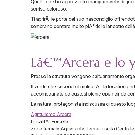
Quello che ho apprezzato maggiormente di quest
sorriso caloroso.
Ti aprirÃ le porte del suo nascondiglio offrendo
sembrano contare molto piÃ¹ delle lancette dell
Lâ€™Arcera e lo 
Presso la struttura vengono saltuariamente organi
Il verde che circonda il mulino Ã¨ la location p
accompagnate da gustosi picnic open air da con
La natura, protagonista indiscussa di questo luogo
Agriturismo Arcera
LocalitÃ Forcella
Zona termale Aquasanta Terme, uscita Centrale