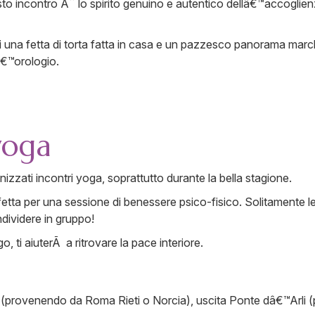
o incontro Ã¨ lo spirito genuino e autentico dellâ€™accoglie
ti una fetta di torta fatta in casa e un pazzesco panorama marc
â€™orologio.
yoga
zzati incontri yoga, soprattutto durante la bella stagione.
erfetta per una sessione di benessere psico-fisico. Solitamente
dividere in gruppo!
, ti aiuterÃ a ritrovare la pace interiore.
 (provenendo da Roma Rieti o Norcia), uscita Ponte dâ€™Arli 