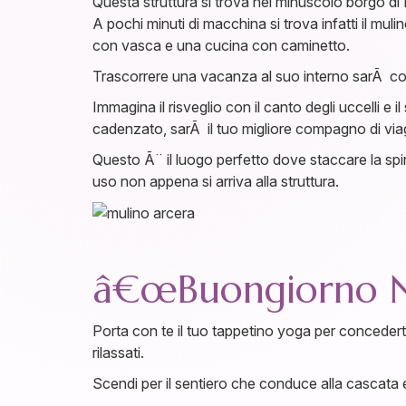
Questa struttura si trova nel minuscolo borgo di 
A pochi minuti di macchina si trova infatti il mu
con vasca e una cucina con caminetto.
Trascorrere una vacanza al suo interno sarÃ come
Immagina il risveglio con il canto degli uccelli e
cadenzato, sarÃ il tuo migliore compagno di via
Questo Ã¨ il luogo perfetto dove staccare la spina
uso non appena si arriva alla struttura.
â€œBuongiorno N
Porta con te il tuo tappetino yoga per concedert
rilassati.
Scendi per il sentiero che conduce alla cascata e 