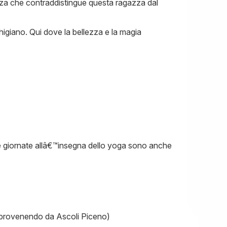
nza che contraddistingue questa ragazza dal
higiano. Qui dove la bellezza e la magia
 le giornate allâ€™insegna dello yoga sono anche
(provenendo da Ascoli Piceno)