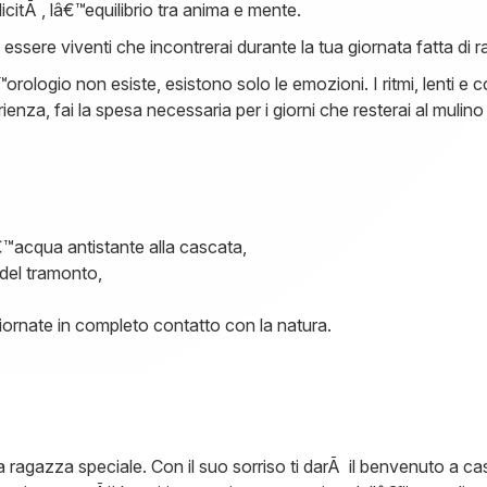
icitÃ , lâ€™equilibrio tra anima e mente.
i essere viventi che incontrerai durante la tua giornata fatta di 
™orologio non esiste, esistono solo le emozioni. I ritmi, lenti e c
enza, fai la spesa necessaria per i giorni che resterai al mulin
™acqua antistante alla cascata,
 del tramonto,
giornate in completo contatto con la natura.
ragazza speciale. Con il suo sorriso ti darÃ il benvenuto a casa