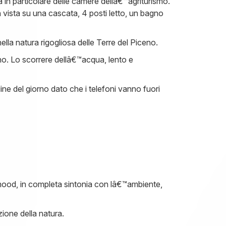
a in particolare delle camere dellâ€™agriturismo.
n vista su una cascata, 4 posti letto, un bagno
la natura rigogliosa delle Terre del Piceno.
lino. Lo scorrere dellâ€™acqua, lento e
dine del giorno dato che i telefoni vanno fuori
 mood, in completa sintonia con lâ€™ambiente,
zione della natura.