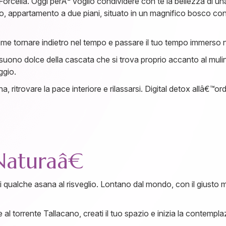
Forcella. Oggi perÃ² voglio condividere con te la bellezza di un
lino, appartamento a due piani, situato in un magnifico bosco co
 tornare indietro nel tempo e passare il tuo tempo immerso nel
 il suono dolce della cascata che si trova proprio accanto al mu
ggio.
, ritrovare la pace interiore e rilassarsi. Digital detox allâ€™or
aturaâ€
i qualche asana al risveglio. Lontano dal mondo, con il giusto
al torrente Tallacano, creati il tuo spazio e inizia la contempla