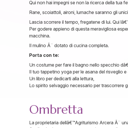
Qui non hai impegni se non la ricerca della tua fel
Rane, scoiattoli, aironi, lumache saranno gli unic
Lascia scorrere il tempo, fregatene di lui. Qui lâ€
Per godere appieno di questa meravigliosa esperi
macchina.
Il mulino Ã¨ dotato di cucina completa.
Porta con te:
Un costume per fare il bagno nello specchio dâ€
Il tuo tappetino yoga per le asana del risveglio e
Un libro per dedicarti alla lettura,
Lo spirito selvaggio necessario per trascorrere 
Ombretta
La proprietaria dellâ€™Agriturismo Arcera Ã¨ una 