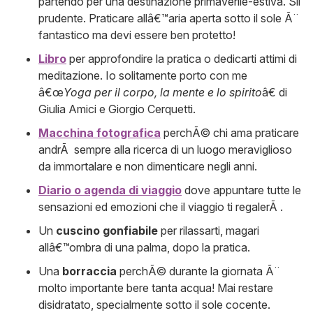
partendo per una destinazione primaverile-estiva. Sii
prudente. Praticare allâ€™aria aperta sotto il sole Ã¨
fantastico ma devi essere ben protetto!
Libro
per approfondire la pratica o dedicarti attimi di
meditazione. Io solitamente porto con me
â€œ
Yoga per il corpo, la mente e lo spirito
â€ di
Giulia Amici e Giorgio Cerquetti.
Macchina fotografica
perchÃ© chi ama praticare
andrÃ sempre alla ricerca di un luogo meraviglioso
da immortalare e non dimenticare negli anni.
Diario
o agenda di viaggio
dove appuntare tutte le
sensazioni ed emozioni che il viaggio ti regalerÃ .
Un
cuscino gonfiabile
per rilassarti, magari
allâ€™ombra di una palma, dopo la pratica.
Una
borraccia
perchÃ© durante la giornata Ã¨
molto importante bere tanta acqua! Mai restare
disidratato, specialmente sotto il sole cocente.