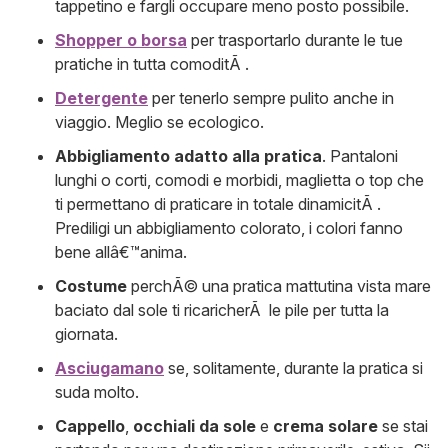
tappetino e fargli occupare meno posto possibile.
Shopper o borsa
per trasportarlo durante le tue
pratiche in tutta comoditÃ .
Detergente
per tenerlo sempre pulito anche in
viaggio. Meglio se ecologico.
Abbigliamento adatto alla pratica
. Pantaloni
lunghi o corti, comodi e morbidi, maglietta o top che
ti permettano di praticare in totale dinamicitÃ .
Prediligi un abbigliamento colorato, i colori fanno
bene allâ€™anima.
Costume
perchÃ© una pratica mattutina vista mare
baciato dal sole ti ricaricherÃ le pile per tutta la
giornata.
Asciugamano
se, solitamente, durante la pratica si
suda molto.
Cappello
,
occhiali da sole
e
crema solare
se stai