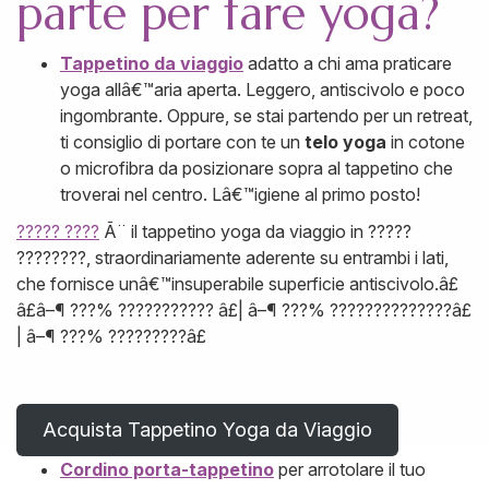
parte per fare yoga?
Tappetino da viaggio
adatto a chi ama praticare
yoga allâ€™aria aperta. Leggero, antiscivolo e poco
ingombrante. Oppure, se stai partendo per un retreat,
ti consiglio di portare con te un
telo yoga
in cotone
o microfibra da posizionare sopra al tappetino che
troverai nel centro. Lâ€™igiene al primo posto!
????? ????
Ã¨ il tappetino yoga da viaggio in ?????
????????, straordinariamente aderente su entrambi i lati,
che fornisce unâ€™insuperabile superficie antiscivolo.â£
â£â–¶ ???% ??????????? â£| â–¶ ???% ??????????????â£
| â–¶ ???% ?????????â£
Acquista Tappetino Yoga da Viaggio
Cordino porta-tappetino
per arrotolare il tuo