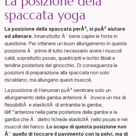
La posizione dela
spaccata yoga
La posizione della spaccata perÃ², si puÃ² aiutare
ed allenare
. Innanzitutto Ã¨ bene capire le forze in
questione. Per ottenere un buon allungamento in questa
posizione Ã¨ prima di tutto necessario avere i muscoli
caldi, soprattutto psoas, quadricipiti e ischio tibiali e
tendine posteriore del ginocchio. Di conseguenza le
posizioni di preparazione alla spaccata non solo
riscaldano, ma allungano questi muscoli.
La posizione di Hanuman puÃ² sembrare solo un
allungamento della gamba anteriore Ã¨ invece un mix di
flessibilitÃ e elasticitÃ di entrambe le gambe,
lâ€™anteriore nella parte posteriore della gambe e la
gamba che Ã¨ dietro richede elasticitÃ nello psoas e nei
muscoli del fianco.
Lo scopo di questa posizione non
Ã¨ quello di toccare il pavimento con la pelvi, ma di