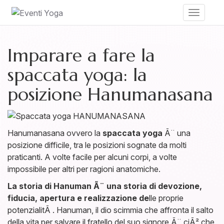
Toggle
navigati
Imparare a fare la
spaccata yoga: la
posizione Hanumanasana
Hanumanasana ovvero la
spaccata yoga
Ã¨ una
posizione difficile, tra le posizioni sognate da molti
praticanti. A volte facile per alcuni corpi, a volte
impossibile per altri per ragioni anatomiche.
La storia di Hanuman Ã¨ una storia di devozione,
fiducia, apertura e realizzazione de
lle proprie
potenzialitÃ . Hanuman, il dio scimmia che affronta il salto
della vita per salvare il fratello del suo signore Ã¨ ciÃ² che