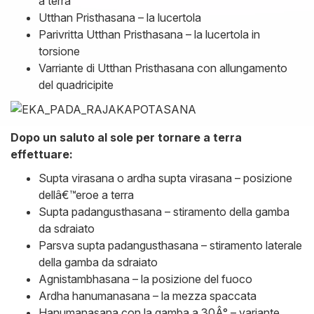
a terra
Utthan Pristhasana – la lucertola
Parivritta Utthan Pristhasana – la lucertola in
torsione
Varriante di Utthan Pristhasana con allungamento
del quadricipite
Dopo un saluto al sole per tornare a terra
effettuare:
Supta virasana o ardha supta virasana – posizione
dellâ€™eroe a terra
Supta padangusthasana – stiramento della gamba
da sdraiato
Parsva supta padangusthasana – stiramento laterale
della gamba da sdraiato
Agnistambhasana – la posizione del fuoco
Ardha hanumanasana – la mezza spaccata
Hanumanasana con la gamba a 30Â° – variante