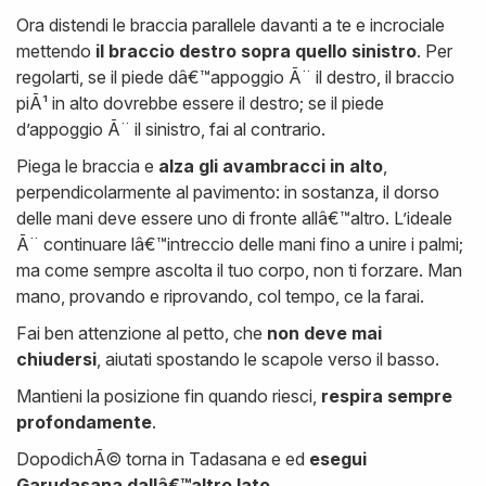
Ora distendi le braccia parallele davanti a te e incrociale
mettendo
il braccio destro sopra quello sinistro
. Per
regolarti, se il piede dâ€™appoggio Ã¨ il destro, il braccio
piÃ¹ in alto dovrebbe essere il destro; se il piede
d’appoggio Ã¨ il sinistro, fai al contrario.
Piega le braccia e
alza gli avambracci in alto
,
perpendicolarmente al pavimento: in sostanza, il dorso
delle mani deve essere uno di fronte allâ€™altro. L’ideale
Ã¨ continuare lâ€™intreccio delle mani fino a unire i palmi;
ma come sempre ascolta il tuo corpo, non ti forzare. Man
mano, provando e riprovando, col tempo, ce la farai.
Fai ben attenzione al petto, che
non deve mai
chiudersi
, aiutati spostando le scapole verso il basso.
Mantieni la posizione fin quando riesci,
respira sempre
profondamente
.
DopodichÃ© torna in Tadasana e ed
esegui
Garudasana dallâ€™altro lato
.