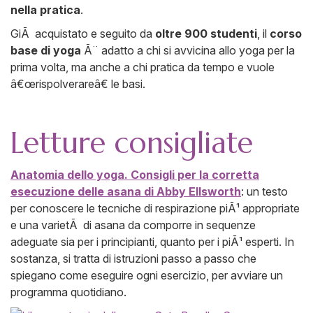
nella pratica
.
GiÃ acquistato e seguito da
oltre 900 studenti
, il
corso
base di yoga
Ã¨ adatto a chi si avvicina allo yoga per la
prima volta, ma anche a chi pratica da tempo e vuole
â€œrispolverareâ€ le basi.
Letture consigliate
Anatomia dello yoga. Consigli per la corretta
esecuzione delle asana di Abby Ellsworth
: un testo
per conoscere le tecniche di respirazione piÃ¹ appropriate
e una varietÃ di asana da comporre in sequenze
adeguate sia per i principianti, quanto per i piÃ¹ esperti. In
sostanza, si tratta di istruzioni passo a passo che
spiegano come eseguire ogni esercizio, per avviare un
programma quotidiano.