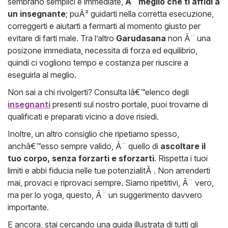
sembrano semplici e immediate,
Ã¨ meglio che ti affidi a
un insegnante
; puÃ² guidarti nella corretta esecuzione,
correggerti e aiutarti a fermarti al momento giusto per
evitare di farti male. Tra l’altro
Garudasana
non Ã¨ una
posizone immediata, necessita di forza ed equilibrio,
quindi ci vogliono tempo e costanza per riuscire a
eseguirla al meglio.
Non sai a chi rivolgerti? Consulta lâ€™elenco degli
insegnanti
presenti sul nostro portale, puoi trovarne di
qualificati e preparati vicino a dove risiedi.
Inoltre, un altro consiglio che ripetiamo spesso,
anchâ€™esso sempre valido, Ã¨ quello di
ascoltare il
tuo corpo, senza forzarti e sforzarti
. Rispetta i tuoi
limiti e abbi fiducia nelle tue potenzialitÃ . Non arrenderti
mai, provaci e riprovaci sempre. Siamo ripetitivi, Ã¨ vero,
ma per lo yoga, questo, Ã¨ un suggerimento davvero
importante.
E ancora, stai cercando una guida illustrata di tutti gli