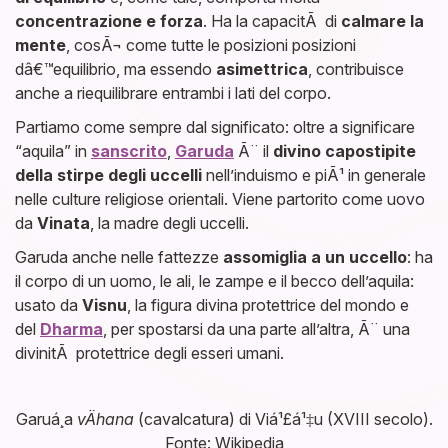
concentrazione e forza
. Ha la capacitÃ di
calmare la
mente
, cosÃ¬ come tutte le posizioni posizioni
dâ€™equilibrio, ma essendo
asimettrica
, contribuisce
anche a riequilibrare entrambi i lati del corpo.
Partiamo come sempre dal significato: oltre a significare
“aquila” in
sanscrito
,
Garuda
Ã¨ il
divino capostipite
della stirpe degli uccelli
nell’induismo e piÃ¹ in generale
nelle culture religiose orientali. Viene partorito come uovo
da
Vinata
, la madre degli uccelli.
Garuda anche nelle fattezze
assomiglia a un uccello
: ha
il corpo di un uomo, le ali, le zampe e il becco dell’aquila:
usato da
Visnu
, la figura divina protettrice del mondo e
del
Dharma
, per spostarsi da una parte all’altra, Ã¨ una
divinitÃ protettrice degli esseri umani.
Garuá¸a
vÄhana
(cavalcatura) di Viá¹£á¹‡u (XVIII secolo).
Fonte: Wikipedia