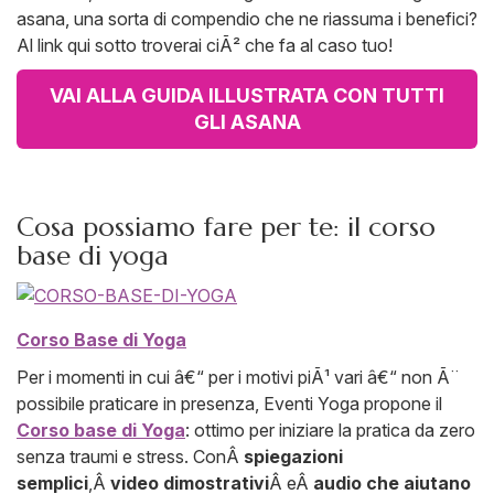
asana, una sorta di compendio che ne riassuma i benefici?
Al link qui sotto troverai ciÃ² che fa al caso tuo!
VAI ALLA GUIDA ILLUSTRATA CON TUTTI
GLI ASANA
Cosa possiamo fare per te: il corso
base di yoga
Corso Base di Yoga
Per i momenti in cui â€“ per i motivi piÃ¹ vari â€“ non Ã¨
possibile praticare in presenza, Eventi Yoga propone il
Corso base di Yoga
: ottimo per iniziare la pratica da zero
senza traumi e stress. ConÂ
spiegazioni
semplici
,Â
video dimostrativi
Â eÂ
audio che aiutano