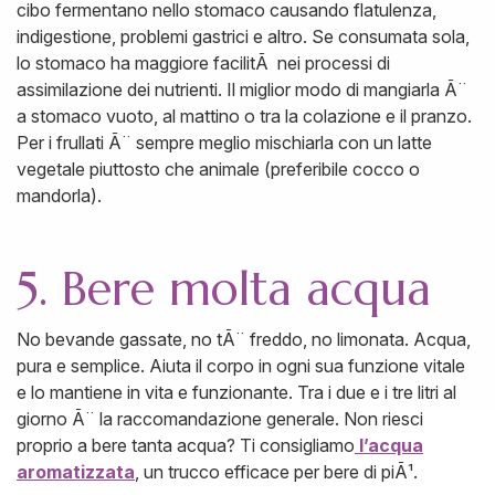
cibo fermentano nello stomaco causando flatulenza,
indigestione, problemi gastrici e altro. Se consumata sola,
lo stomaco ha maggiore facilitÃ nei processi di
assimilazione dei nutrienti. Il miglior modo di mangiarla Ã¨
a stomaco vuoto, al mattino o tra la colazione e il pranzo.
Per i frullati Ã¨ sempre meglio mischiarla con un latte
vegetale piuttosto che animale (preferibile cocco o
mandorla).
5. Bere molta acqua
No bevande gassate, no tÃ¨ freddo, no limonata. Acqua,
pura e semplice. Aiuta il corpo in ogni sua funzione vitale
e lo mantiene in vita e funzionante. Tra i due e i tre litri al
giorno Ã¨ la raccomandazione generale. Non riesci
proprio a bere tanta acqua? Ti consigliamo
l’acqua
aromatizzata
, un trucco efficace per bere di piÃ¹.