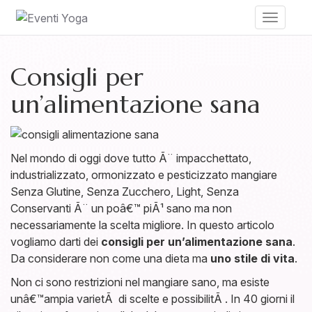
Toggle
navigati
Consigli per
un’alimentazione sana
Nel mondo di oggi dove tutto Ã¨ impacchettato,
industrializzato, ormonizzato e pesticizzato mangiare
Senza Glutine, Senza Zucchero, Light, Senza
Conservanti Ã¨ un poâ€™ piÃ¹ sano ma non
necessariamente la scelta migliore. In questo articolo
vogliamo darti dei
consigli per un’alimentazione sana
.
Da considerare non come una dieta ma
uno stile di vita
.
Non ci sono restrizioni nel mangiare sano, ma esiste
unâ€™ampia varietÃ di scelte e possibilitÃ . In 40 giorni il