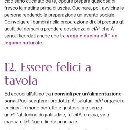
cibo sano cucinato da te, oppure prepara qualcosa di
fresco la mattina prima di uscire. Cucinare, poi, avvicina le
persone rendendo la preparazione un evento sociale.
Coinvolgere i bambini nella preparazione di cibi prepara gli
adulti del domani a prendere coscienza di ciÃ² che Ã¨
sano. Ricordati anche che tra
yoga e cucina c’Ã¨ un
legame naturale
.
12. Essere felici a
tavola
Ed eccoci all’ultimo tra
i consigli per un’alimentazione
sana
. Puoi scegliere i prodotti piÃ¹ salutari, piÃ¹ organici e
cucinarli in modo perfetto e gustoso, ma senza
unâ€™attitudine di gratitudine, felicitÃ e gioia, va a
mancare lâ€™ingrediente principale.