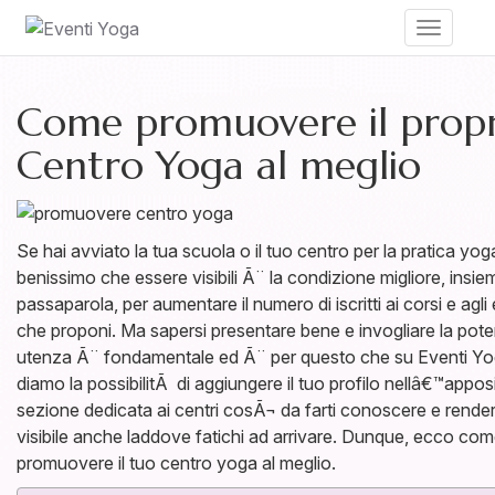
Toggle
navigati
Come promuovere il propr
Centro Yoga al meglio
Se hai avviato la tua scuola o il tuo centro per la pratica yog
benissimo che essere visibili Ã¨ la condizione migliore, insie
passaparola, per aumentare il numero di iscritti ai corsi e agli
che proponi. Ma sapersi presentare bene e invogliare la pote
utenza Ã¨ fondamentale ed Ã¨ per questo che su Eventi Yog
diamo la possibilitÃ di aggiungere il tuo profilo nellâ€™appos
sezione dedicata ai centri cosÃ¬ da farti conoscere e render
visibile anche laddove fatichi ad arrivare. Dunque, ecco com
promuovere il tuo centro yoga al meglio.