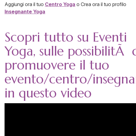
Aggiungi ora il tuo
Centro Yoga
o Crea ora il tuo profilo
Insegnante Yoga
Scopri tutto su Eventi
Yoga, sulle possibilitÃ 
promuovere il tuo
evento/centro/insegna
in questo video