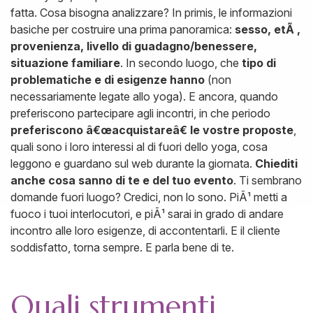
fatta. Cosa bisogna analizzare? In primis, le informazioni
basiche per costruire una prima panoramica:
sesso, etÃ ,
provenienza, livello di guadagno/benessere,
situazione familiare
. In secondo luogo, che
tipo di
problematiche e di esigenze hanno
(non
necessariamente legate allo yoga). E ancora, quando
preferiscono partecipare agli incontri, in che periodo
preferiscono â€œacquistareâ€ le vostre proposte
,
quali sono i loro interessi al di fuori dello yoga, cosa
leggono e guardano sul web durante la giornata.
Chiediti
anche cosa sanno di te e del tuo evento
. Ti sembrano
domande fuori luogo? Credici, non lo sono. PiÃ¹ metti a
fuoco i tuoi interlocutori, e piÃ¹ sarai in grado di andare
incontro alle loro esigenze, di accontentarli. E il cliente
soddisfatto, torna sempre. E parla bene di te.
Quali strumenti