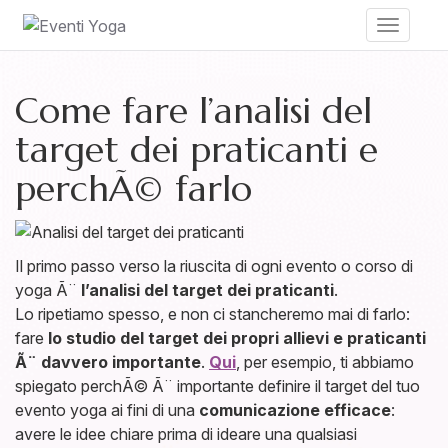
Toggle
navigati
Come fare l’analisi del
target dei praticanti e
perchÃ© farlo
Il primo passo verso la riuscita di ogni evento o corso di
yoga Ã¨
l’analisi del target dei praticanti
.
Lo ripetiamo spesso, e non ci stancheremo mai di farlo:
fare
lo studio del target dei propri allievi e praticanti
Ã¨ davvero importante
.
Qui
, per esempio, ti abbiamo
spiegato perchÃ© Ã¨ importante definire il target del tuo
evento yoga ai fini di una
comunicazione efficace
:
avere le idee chiare prima di ideare una qualsiasi