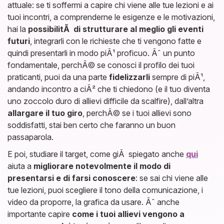
attuale: se ti soffermi a capire chi viene alle tue lezioni e ai
tuoi incontri, a comprenderne le esigenze e le motivazioni,
hai la
possibilitÃ di strutturare al meglio gli eventi
futuri
, integrarli con le richieste che ti vengono fatte e
quindi presentarli in modo piÃ¹ proficuo. Ãˆ un punto
fondamentale, perchÃ© se conosci il profilo dei tuoi
praticanti, puoi da una parte
fidelizzarli
sempre di piÃ¹,
andando incontro a ciÃ² che ti chiedono (e il tuo diventa
uno zoccolo duro di allievi difficile da scalfire), dall’altra
allargare il tuo giro
, perchÃ© se i tuoi allievi sono
soddisfatti, stai ben certo che faranno un buon
passaparola.
E poi, studiare il target, come giÃ spiegato anche
qui
aiuta a
migliorare notevolmente il modo di
presentarsi e di farsi conoscere
: se sai chi viene alle
tue lezioni, puoi scegliere il tono della comunicazione, i
video da proporre, la grafica da usare. Ãˆ anche
importante capire
come i tuoi allievi vengono a