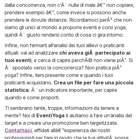
dalla concorrenza, non c’Ã¨ nulla di male â€“ non copiare,
prendere esempio â€“, come invece si possono anche
prendere le dovute distanze. Ricordiamoci perÃ² che non
siamo gli unici al mondo a proporre eventi e corsi yoga,
quindi Ã¨ giusto rendersi conto di cosa ci gira intorno.
Infine, non fermarti all’analisi dei tuoi allievi o praticanti
attuali: vai ad analizzare
chi aveva giÃ partecipato ai
tuoi eventi
, e cerca di capire perchÃ© non viene piÃ¹. Si
Ã¨ spostato verso la concorrenza? Non pratica piÃ¹
yoga? Infine, tieni presente come e quando i tuoi
praticanti acquistano.
Crea un file per fare una piccola
statistica
: Ã¨ un indicatore importante, per capire
quando e come proporti.
Ti sembrano tante, troppe, informazioni da tenere a
mente? Noi di
EventiYoga
ti aiutiamo a fare un’analisi del
target e a creare una promozione ben targetizzata.
Contattaci
, affidati allâ€™esperienza dei nostri
professionisti per fare in modo che la tua attivitÃ possa