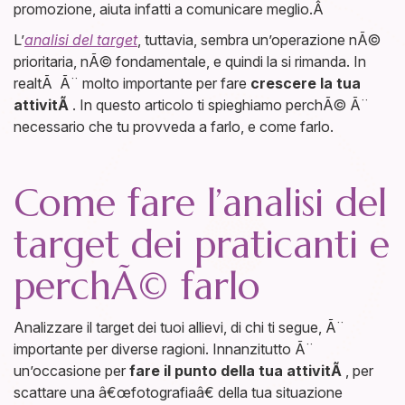
promozione, aiuta infatti a comunicare meglio.Â
L’
analisi del target
, tuttavia, sembra un’operazione nÃ©
prioritaria, nÃ© fondamentale, e quindi la si rimanda. In
realtÃ Ã¨ molto importante per fare
crescere la tua
attivitÃ
. In questo articolo ti spieghiamo perchÃ© Ã¨
necessario che tu provveda a farlo, e come farlo.
Come fare l’analisi del
target dei praticanti e
perchÃ© farlo
Analizzare il target dei tuoi allievi, di chi ti segue, Ã¨
importante per diverse ragioni. Innanzitutto Ã¨
un’occasione per
fare il punto della tua attivitÃ
, per
scattare una â€œfotografiaâ€ della tua situazione