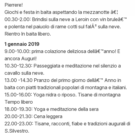
Pierrere!
Giochi e festa in baita aspettando la mezzanotte â€¦
00.30-2.00: Brindisi sulla neve a Leroin con vin bruleâ€™
e polenta nel paiuolo di rame cotti sul falÃ² sulla neve.
Rientro ln baita libero.
1 gennaio 2019
9.00-10.00: prima colazione deliziosa dellâ€™anno! E
ancora Auguri!
10.30-12.30: Passeggiata e meditazione nel silenzio a
cavallo sulla neve.
13.00 -14.30 Pranzo del primo giorno dellâ€™ Anno in
baita con piatti tradizionali popolari di montagna e italiani.
15.00-16.00: Yoga nidra o riposo. Tisane di montagna
Tempo libero
18.00-19.30: Yoga e meditazione della sera
20.00-21.30: Cena leggera
22.00-23.00: Tisane, racconti, fiabe e tradizioni augurali di
S.Silvestro.