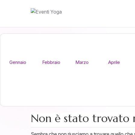
Gennaio
Febbraio
Marzo
Aprile
Non è stato trovato 
Sembra che non riusciamo a trovare quello che st