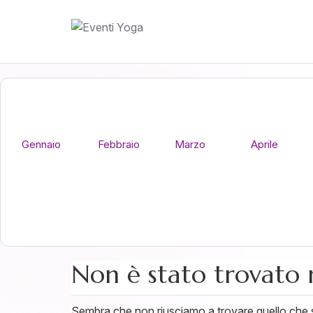
Gennaio
Febbraio
Marzo
Aprile
Non è stato trovato 
Sembra che non riusciamo a trovare quello che st