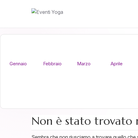
Gennaio
Febbraio
Marzo
Aprile
Non è stato trovato 
Sembra che non riusciamo a trovare quello che st